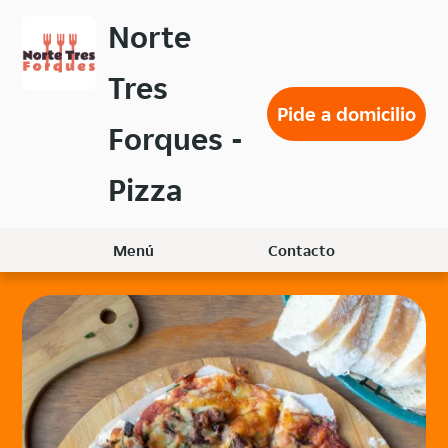
Volver
Norte
al
menú
Tres
principal
Pide a domicilio
Forques -
Pizza
Menú
Contacto